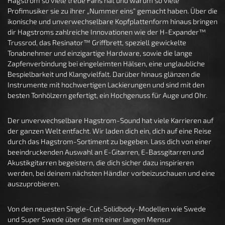
Hagstrom so viele treue Fans hat und warum so viele
Profimusiker sie zu ihrer „Nummer eins“ gemacht haben. Über die
ikonische und unverwechselbare Kopfplattenform hinaus bringen
dir Hagstroms zahlreiche Innovationen wie der H-Expander™
Trussrod, das Resinator™ Griffbrett, speziell gewickelte
Tonabnehmer und einzigartige Hardware, sowie die lange
Zapfenverbindung bei eingeleimten Hälsen, eine unglaubliche
Bespielbarkeit und Klangvielfalt. Darüber hinaus glänzen die
Instrumente mit hochwertigen Lackierungen und sind mit den
besten Tonhölzern gefertigt, ein Hochgenuss für Auge und Ohr.
Der unverwechselbare Hagstrom-Sound hat viele Karrieren auf
der ganzen Welt entfacht. Wir laden dich ein, dich auf eine Reise
durch das Hagstrom-Sortiment zu begeben. Lass dich von einer
beeindruckenden Auswahl an E-Gitarren, E-Bassgitarren und
Akustikgitarren begeistern, die dich sicher dazu inspirieren
werden, bei deinem nächsten Händler vorbeizuschauen und eine
auszuprobieren.
Von den neuesten Single-Cut-Solidbody-Modellen wie Swede
und Super Swede über die mit einer langen Mensur