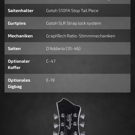
Saitenhalter
Gotoh 510FA Stop Tail Piece
Gurtpins
Gotoh SLR Strap lock system
Mechaniken
GraphTech Ratio-Stimmmechaniken
Saiten
D’Addario (10-46)
Optionaler
C-47
Koffer
Optionales
E-19
Gigbag