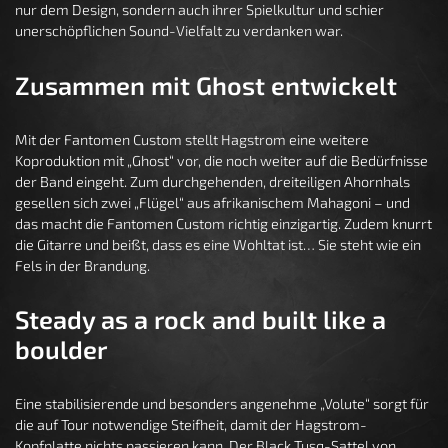
nur dem Design, sondern auch ihrer Spielkultur und schier
unerschöpflichen Sound-Vielfalt zu verdanken war.
Zusammen mit Ghost entwickelt
Mit der Fantomen Custom stellt Hagstrom eine weitere
Koproduktion mit „Ghost“ vor, die noch weiter auf die Bedürfnisse
der Band eingeht. Zum durchgehenden, dreiteiligen Ahornhals
gesellen sich zwei „Flügel“ aus afrikanischem Mahagoni – und
das macht die Fantomen Custom richtig einzigartig. Zudem knurrt
die Gitarre und beißt, dass es eine Wohltat ist… Sie steht wie ein
Fels in der Brandung.
Steady as a rock and built like a
boulder
Eine stabilisierende und besonders angenehme „Volute“ sorgt für
die auf Tour notwendige Steifheit, damit der Hagstrom-
Kopfplatte nichts passieren kann. Der Black Tusq-Sattel von