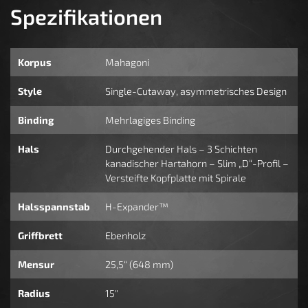
Spezifikationen
Korpus
Mahagoni
Style
Single-Cutaway, asymmetrisches Design
Binding
Mehrlagiges Binding
Hals
Durchgehender Hals – 3 Schichten
kanadischer Hartahorn – Slim „D“-Profil –
Versteifte Kopfplatte mit Spirale
Halsspannstab
H-Expander™
Griffbrett
Ebenholz
Mensur
25,5“ (648 mm)
Radius
15"