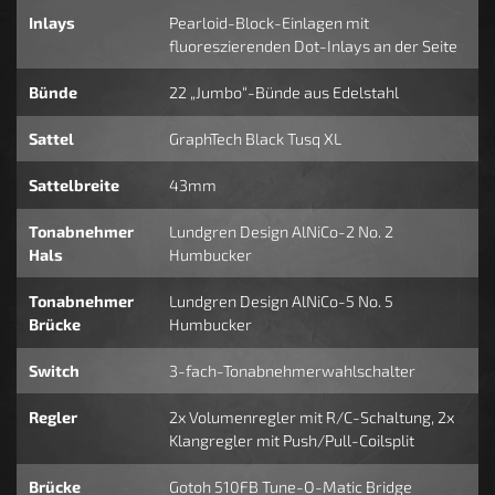
Inlays
Pearloid-Block-Einlagen mit
fluoreszierenden Dot-Inlays an der Seite
Bünde
22 „Jumbo“-Bünde aus Edelstahl
Sattel
GraphTech Black Tusq XL
Sattelbreite
43mm
Tonabnehmer
Lundgren Design AlNiCo-2 No. 2
Hals
Humbucker
Tonabnehmer
Lundgren Design AlNiCo-5 No. 5
Brücke
Humbucker
Switch
3-fach-Tonabnehmerwahlschalter
Regler
2x Volumenregler mit R/C-Schaltung, 2x
Klangregler mit Push/Pull-Coilsplit
Brücke
Gotoh 510FB Tune-O-Matic Bridge