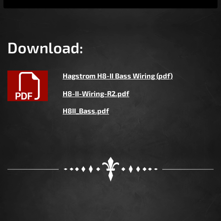
Download:
Hagstrom H8-II Bass Wiring (pdf)
H8-II-Wiring-R2.pdf
H8II_Bass.pdf