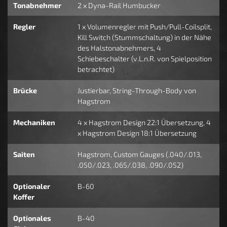
Tonabnehmer
2 x Dyna-Rail Humbucker
Regler
1 x Volumenregler mit Push/Pull-Coilsplit,
Kill Switch (Stummschaltung) in der Nähe
des Halstonabnehmers, 4
Schiebeschalter (v.L.n.R. von Spielposition
betrachtet)
Brücke
Justierbar, String-Through-Body von
Hagstrom
Mechaniken
4 x Hagstrom Design 22:1 Übersetzung, 4
x Hagstrom Design 18:1 Übersetzung
Saiten
Hagstrom, Custom Gauges (.040/.013,
.050/.023, .065/.038, .090/.052)
Optionaler
B-60
Koffer
Optionales
B-40