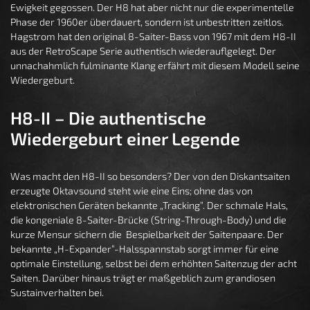
Ewigkeit gegossen. Der H8 hat aber nicht nur die experimentelle
Phase der 1960er überdauert, sondern ist unbestritten zeitlos.
Hagstrom hat den original 8-Saiter-Bass von 1967 mit dem H8-II
aus der RetroScape Serie authentisch wiederauflgelegt. Der
unnachahmlich fulminante Klang erfährt mit diesem Modell seine
Wiedergeburt.
H8-II – Die authentische
Wiedergeburt einer Legende
Was macht den H8-II so besonders? Der von den Diskantsaiten
erzeugte Oktavsound steht wie eine Eins; ohne das von
elektronischen Geräten bekannte „Tracking”. Der schmale Hals,
die kongeniale 8-Saiter-Brücke (String-Through-Body) und die
kurze Mensur sichern die Bespielbarkeit der Saitenpaare. Der
bekannte „H-Expander”-Halsspannstab sorgt immer für eine
optimale Einstellung, selbst bei dem erhöhten Saitenzug der acht
Saiten. Darüber hinaus trägt er maßgeblich zum grandiosen
Sustainverhalten bei.