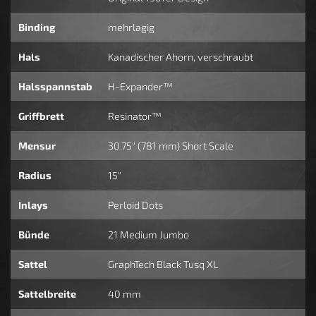
Binding
mehrlagig
Hals
Kanadischer Ahorn, verschraubt
Halsspannstab
H-Expander™
Griffbrett
Resinator™
Mensur
30.75" (781 mm) Short Scale
Radius
15"
Inlays
Perloid Dots
Bünde
21 Medium Jumbo
Sattel
GraphTech Black Tusq XL
Sattelbreite
40 mm