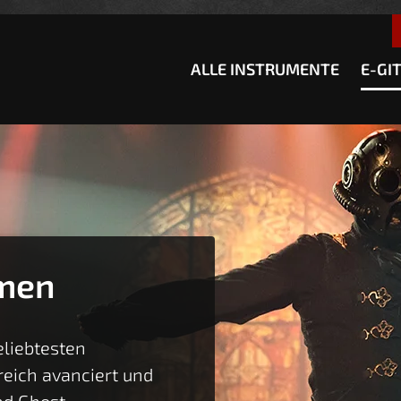
esser passende Version dieser Seite
Diese Meldung nicht meh
ALLE INSTRUMENTE
E-GI
men
eliebtesten
reich avanciert und
nd Ghost.