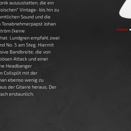
onik auszustatten, die ein
ischen“ Vintage- bis hin zu
amtlichen Sound und die
en Tonabnehmerpapst Johan
ström (keine
hat. Lundgren empfahl zwei
nd No. 5 am Steg. Hiermit
sive Bandbreite, die von
bösen Attack und einer
tene Headbanger
n Coilsplit mit der
 man ebenso wenig zu
us der Gitarre heraus. Der
ach erstaunlich.