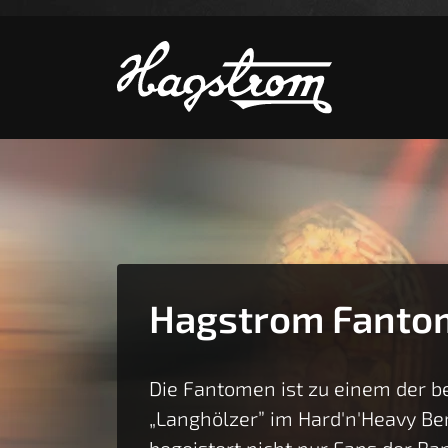
Zeige b
Hagstrom Fanto
Die Fantomen ist zu einem der b
„Langhölzer” im Hard'n'Heavy Be
begeistert nicht nur Fans der Ba