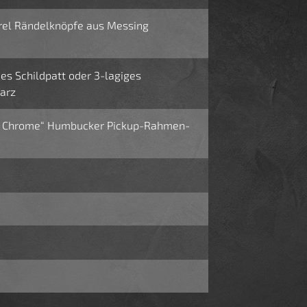
rel Rändelknöpfe aus Messing
es Schildpatt oder 3-lagiges
arz
n Chrome“ Humbucker Pickup-Rahmen-