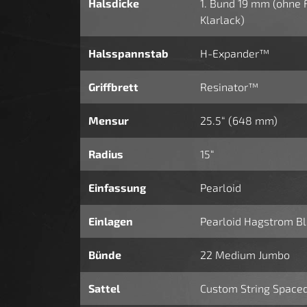
Halsdicke
1. Bund 19 mm (ohne 
Klarlack)
Halsspannstab
H-Expander™
Griffbrett
Resinator™
Mensur
25.5“ (648 mm)
Radius
15“
Einfassung
Pearloid
Einlagen
Pearloid Hagstrom Bl
Bünde
22 Medium Jumbo
Sattel
Custom String Spaced