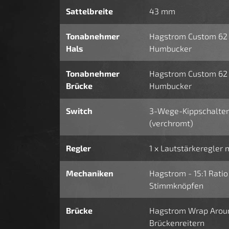
Sattelbreite
43 mm
Tonabnehmer
Hagstrom Custom 62 (
Hals
Humbucker
Tonabnehmer
Hagstrom Custom 62 (H
Brücke
Humbucker
Switch
3-Wege-Kippschalter
(verchromt)
Regler
1 x Lautstärkeregler 
Mechaniken
Hagstrom - 15:1 Rati
Stimmknöpfen
Brücke
Hagstrom Wrap Aroun
Brückenreitern