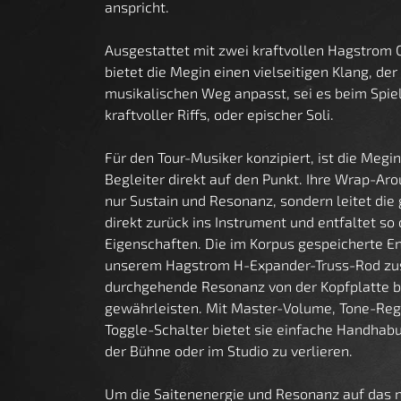
anspricht.
Ausgestattet mit zwei kraftvollen Hagstro
bietet die Megin einen vielseitigen Klang, de
musikalischen Weg anpasst, sei es beim Spie
kraftvoller Riffs, oder epischer Soli.
Für den Tour-Musiker konzipiert, ist die Megin
Begleiter direkt auf den Punkt. Ihre Wrap-Aro
nur Sustain und Resonanz, sondern leitet di
direkt zurück ins Instrument und entfaltet so 
Eigenschaften. Die im Korpus gespeicherte En
unserem Hagstrom H-Expander-Truss-Rod z
durchgehende Resonanz von der Kopfplatte b
gewährleisten. Mit Master-Volume, Tone-Re
Toggle-Schalter bietet sie einfache Handhab
der Bühne oder im Studio zu verlieren.
Um die Saitenenergie und Resonanz auf das n