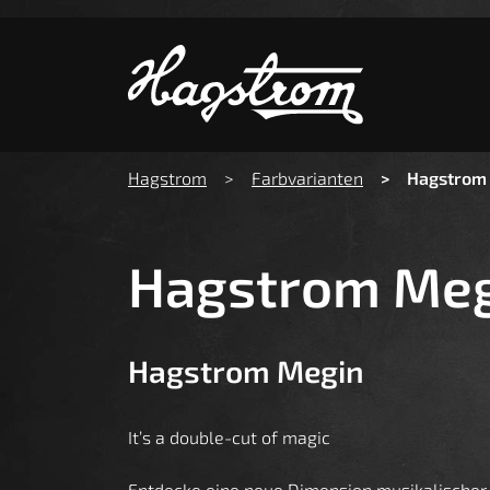
Zeige b
You are here:
Hagstrom
Farbvarianten
Hagstrom
Hagstrom Me
Hagstrom Megin
It’s a double-cut of magic
Entdecke eine neue Dimension musikalischer