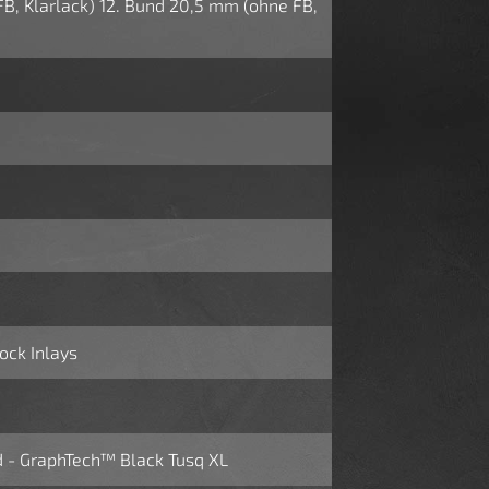
FB, Klarlack) 12. Bund 20,5 mm (ohne FB,
ock Inlays
 - GraphTech™ Black Tusq XL