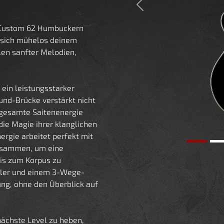
Previous
m Custom 62 Humbuckern
r sich mühelos deinem
len sanfter Melodien,
 ein leistungsstarker
und-Brücke verstärkt nicht
e gesamte Saitenenergie
die Magie ihrer klanglichen
ergie arbeitet perfekt mit
usammen, um eine
is zum Korpus zu
gler und einem 3-Wege-
ung, ohne den Überblick auf
ächste Level zu heben,