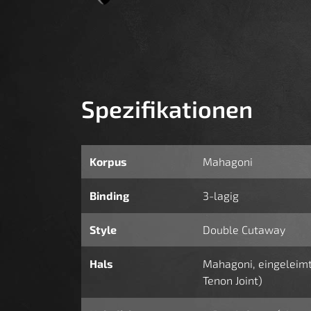
Spezifikationen
Korpus
Mahagoni
Binding
3-lagig
Style
Double Cutaway
Hals
Mahagoni, eingeleimt
Tenon Joint)