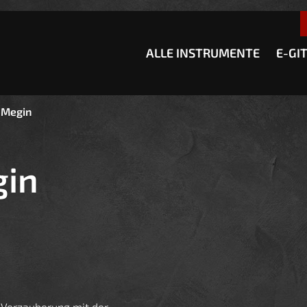
esser passende Version dieser Seite
Diese Meldung nicht meh
ALLE INSTRUMENTE
E-GI
 Megin
gin
 Verzauberung mit der