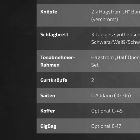
Knöpfe
2 x Hagstrom „H“ Bar
(verchromt)
Schlagbrett
3-lagiges synthetisch
Schwarz/Weiß/Schw
Tonabnehmer-
Hagstrom „Half Ope
Rahmen
Set
Gurtknöpfe
2
Saiten
D'Addario (10-46)
Koffer
Optional C-45
GigBag
Optional E-17