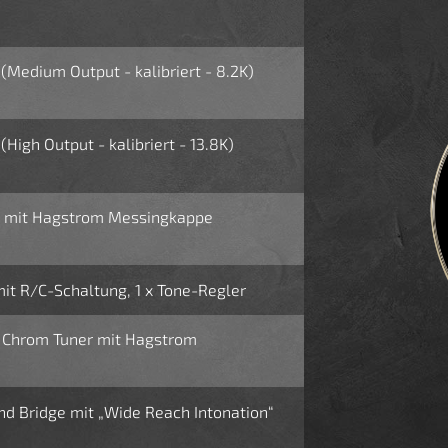
Medium Output - kalibriert - 8.2K)
igh Output - kalibriert - 13.8K)
 mit Hagstrom Messingkappe
mit R/C-Schaltung, 1 x Tone-Regler
o Chrom Tuner mit Hagstrom
d Bridge mit „Wide Reach Intonation“