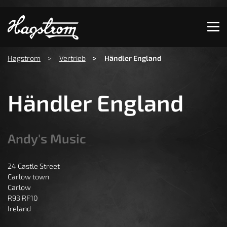
Zeige besser passende Version dieser Seite
Diese Meldung nicht mehr anzeigen
You are here:
Hagstrom
Vertrieb
Händler England
Händler England
Andy's Music
24 Castle Street
Carlow town
Carlow
R93 RF10
Ireland