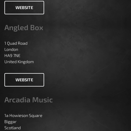
WEBSITE
Angled Box
1 Quad Road
London
HA9 7NE
United Kingdom
WEBSITE
Arcadia Music
1a Howieson Square
Biggar
Scotland