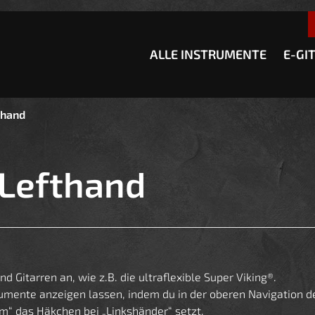
esser passende Version dieser Seite
Diese Meldung nicht meh
ALLE INSTRUMENTE
E-GI
thand
 Lefthand
d Gitarren an, wie z.B. die ultraflexible Super Viking®.
trumente anzeigen lassen, indem du in der oberen Navigatio
m“ das Häkchen bei „Linkshänder“ setzt.