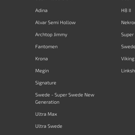
Adina
H8 II
Alvar Semi Hollow
Nekro
Archtop Jimmy
Super
Fantomen
Swed
Krona
Viking
Megin
Links
Signature
Swede - Super Swede New
Generation
Ultra Max
Ultra Swede