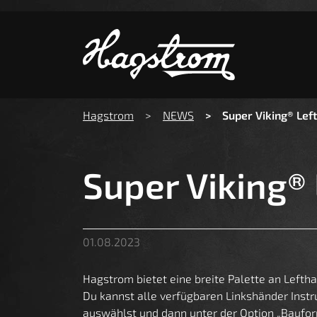
Zeige b
You are here:
Hagstrom
NEWS
Super Viking® Lef
Super Viking®
01.08.2023
Hagstrom bietet eine breite Palette an Lefthan
Du kannst alle verfügbaren Linkshänder Ins
auswählst und dann unter der Option „Baufor