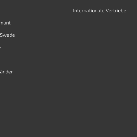
Internationale Vertriebe
mant
 Swede
e
händer