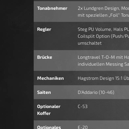
Tonabnehmer
2x Lundgren Design, Mod
mit speziellen „Foil“ T
Regler
Steg PU Volume, Hals PU
Coilsplit Option (Push/
umschaltet
Brücke
Longtravel T-O-M mit Ha
individuellen Messing S
Mechaniken
Hagstrom Design 15:1 Ü
Saiten
D'Addario (10-46)
Optionaler
C-53
Koffer
Optionales
E-20