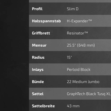
Profil
Slim D
Halsspannstab
H-Expander™
Griffbrett
Resinator™
Mensur
25.5" (648 mm)
Radius
15"
Inlays
Perloid Block
Bünde
22 Medium Jumbo
Sattel
GraphTech Black Tusq XL
Sattelbreite
43 mm