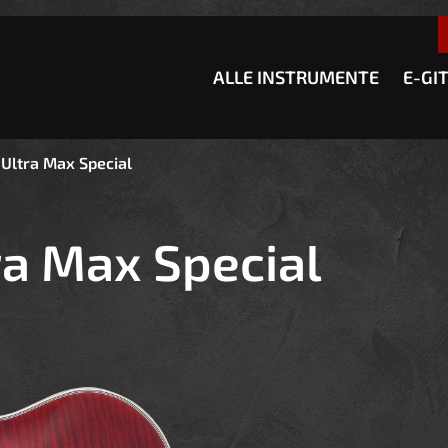
esser passende Version dieser Seite
Diese Meldung nicht meh
ALLE INSTRUMENTE
E-GI
Ultra Max Special
a Max Special