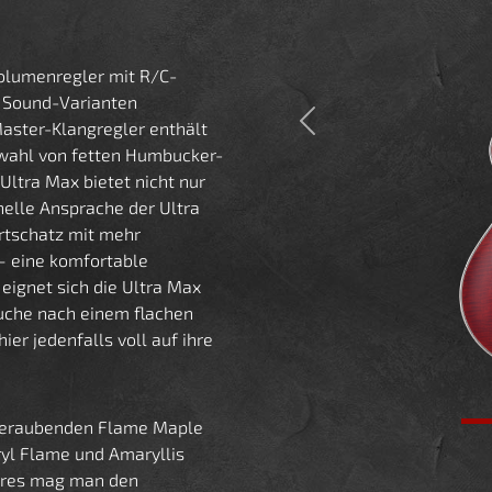
olumenregler mit R/C-
e Sound-Varianten
aster-Klangregler enthält
Previous
nwahl von fetten Humbucker-
Ultra Max bietet nicht nur
nelle Ansprache der Ultra
rtschatz mit mehr
– eine komfortable
 eignet sich die Ultra Max
Suche nach einem flachen
r jedenfalls voll auf ihre
emberaubenden Flame Maple
ryl Flame und Amaryllis
ures mag man den