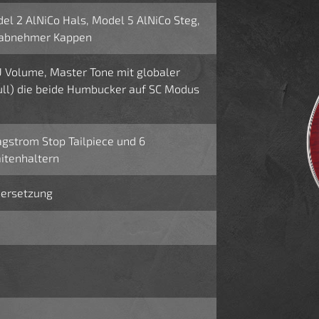
el 2 AlNiCo Hals, Model 5 AlNiCo Steg,
onabnehmer Kappen
 Volume, Master Tone mit globaler
Pull) die beide Humbucker auf SC Modus
gstrom Stop Tailpiece und 6
aitenhaltern
bersetzung