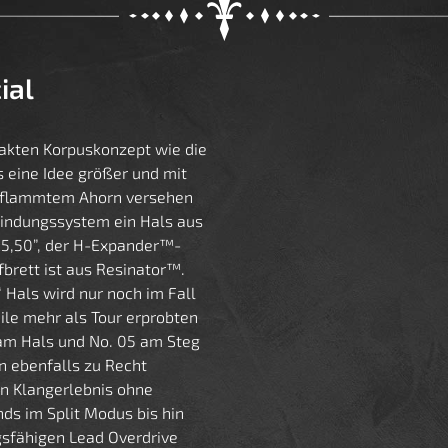
ial
akten Korpuskonzept wie die
 eine Idee größer und mit
geflammtem Ahorn versehen
rbindungssystem ein Hals aus
25,50”, der H-Expander™-
fbrett ist aus Resinator™.
 Hals wird nur noch im Fall
ile mehr als Tour erprobten
am Hals und No. 05 am Steg
n ebenfalls zu Recht
in Klangerlebnis ohne
nds im Split Modus bis hin
gsfähigen Lead Overdrive