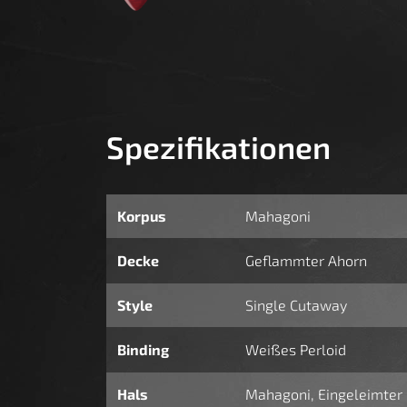
Spezifikationen
Korpus
Mahagoni
Decke
Ge­flammter Ahorn
Style
Single Cutaway
Binding
Weißes Perloid
Hals
Mahagoni, Eingeleimter