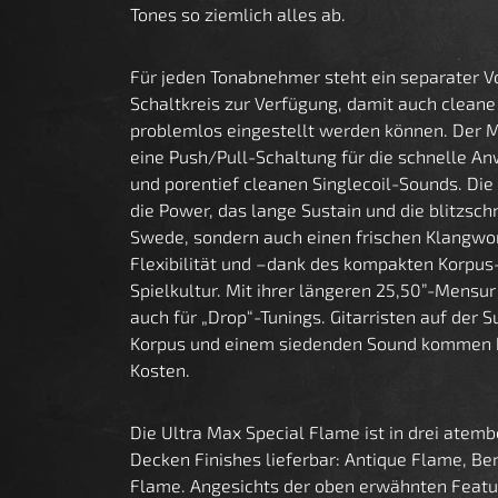
Tones so ziemlich alles ab.
Für jeden Tonabnehmer steht ein separater V
Schaltkreis zur Verfügung, damit auch clean
problemlos eingestellt werden können. Der M
eine Push/Pull-Schaltung für die schnelle A
und porentief cleanen Singlecoil-Sounds. Die 
die Power, das lange Sustain und die blitzsch
Swede, sondern auch einen frischen Klangwo
Flexibilität und –dank des kompakten Korpus
Spielkultur. Mit ihrer längeren 25,50”-Mensur
auch für „Drop“-Tunings. Gitarristen auf der 
Korpus und einem siedenden Sound kommen hie
Kosten.
Die Ultra Max Special Flame ist in drei at
Decken Finishes lieferbar: Antique Flame, Be
Flame. Angesichts der oben erwähnten Feat