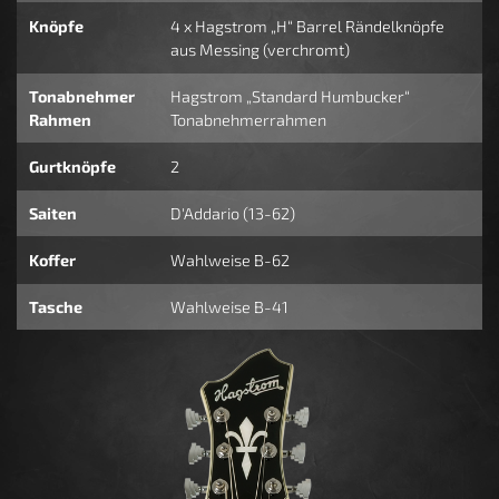
Knöpfe
4 x Hagstrom „H“ Barrel Rändelknöpfe
aus Messing (verchromt)
Tonabnehmer
Hagstrom „Standard Humbucker“
Rahmen
Tonabnehmerrahmen
Gurtknöpfe
2
Saiten
D'Addario (13-62)
Koffer
Wahlweise B-62
Tasche
Wahlweise B-41