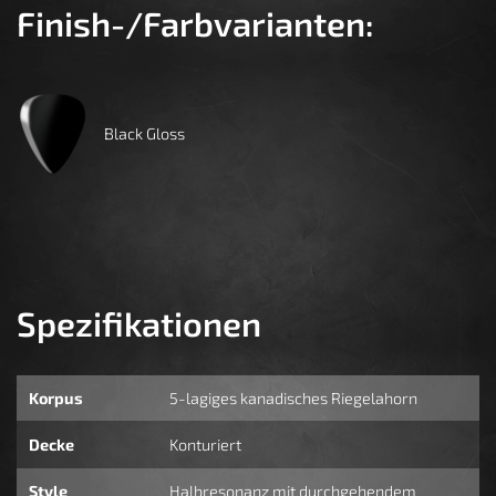
Finish-/Farbvarianten:
Black Gloss
Spezifikationen
Korpus
5-lagiges kanadisches Riegelahorn
Decke
Konturiert
Style
Halbresonanz mit durchgehendem