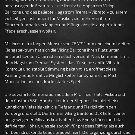
herausragende Features – die ikonische Hagstrom Viking
Baritone und das beliebte Hagstrom Tremar-Vibrato – zu einem
vielseitigen Instrument für Musiker, die mehr von ihrem
Gitarrenfuhrpark verlangen und Klänge abseits ausgetretener
Pfade erschliessen wollen.
Mit ihrer extra langen Mensur von 28"/711 mm und einem breiten
Klangspektrum hat sich die Viking Baritone ihren Platz unter
anspruchsvollen Gitarristen redlich verdient. Nun, kombiniert mit
dem Hagstrom Tremar-System, das für seine sanfte Vibrato-
Kontrolle und stabile Stimmung bekannt ist, eröffnet diese
Paarung neue kreative Möglichkeiten für dynamische Pitch-
Modulation und ausdrucksstarkes Spiel.
Die bewährte Kombination aus dem P-Urified-Hals-Pickup und
dem Custom 58C-Humbucker in der Stegposition bietet eine
klangliche Vielseitigkeit, die Tiefgang und Flexibilität in den
Vordergrund stellt. Die Tremar Viking Baritone DLX liefert einen
ausgewogenen Mix aus kraftvollen Low End Sphären und klar
definierten Höhen, was sie sowohl für präzises Riffing als auch
für beeindruckende Leads prädestiniert. Die Ergänzung durch das