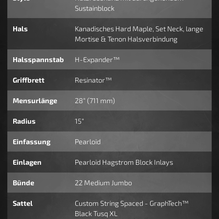
Sustainblock
Hals
Kanadisches Hard Maple, Set Neck, lange
Mortise & Tenon Halsverbindung
Halsspannstab
H-Expander™
Griffbrett
Resinator™
Mensurlänge
28“ (711 mm)
Radius
15“
Einfassung
Pearloid
Einlagen
Pearloid Hagstrom Block Inlays
Bünde
22 Medium Jumbo
Sattel
Custom String Spaced - GraphTech™
Black Tusq XL