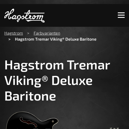
Zeige besser passende Version dieser Seite
Diese Meldung nicht mehr anzeigen
You are here:
Hagstrom
Farbvarianten
Hagstrom Tremar Viking® Deluxe Baritone
Hagstrom Tremar
Viking® Deluxe
Baritone