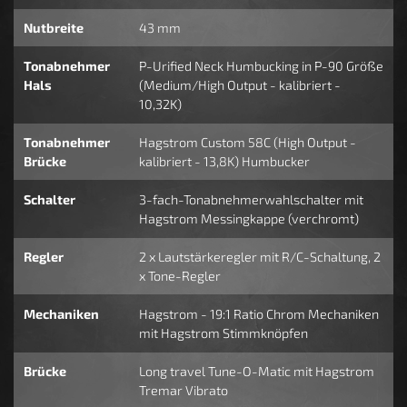
Nutbreite
43 mm
Tonabnehmer
P-Urified Neck Humbucking in P-90 Größe
Hals
(Medium/High Output - kalibriert -
10,32K)
Tonabnehmer
Hagstrom Custom 58C (High Output -
Brücke
kalibriert - 13,8K) Humbucker
Schalter
3-fach-Tonabnehmerwahlschalter mit
Hagstrom Messingkappe (verchromt)
Regler
2 x Lautstärkeregler mit R/C-Schaltung, 2
x Tone-Regler
Mechaniken
Hagstrom - 19:1 Ratio Chrom Mechaniken
mit Hagstrom Stimmknöpfen
Brücke
Long travel Tune-O-Matic mit Hagstrom
Tremar Vibrato