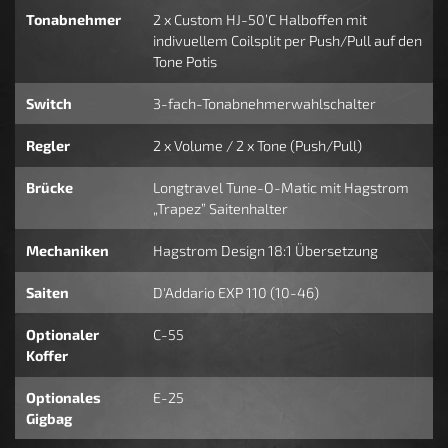
Tonabnehmer
2 x Custom HJ-50’C Halboffen mit
indivuellem Coilsplit per Push/Pull auf den
Tone Potis
Switch
3-fach-Tonabnehmerwahlschalter
Regler
2 x Volume / 2 x Tone (Push/Pull)
Brücke
Longtravel Tune-O-Matic mit Hagstrom
„Trapez” Saitenhalter
Mechaniken
Hagstrom Design 18:1 Übersetzung
Saiten
D'Addario EXP 110 (10-46)
Optionaler
C-55
Koffer
Optionales
E-25
Gigbag