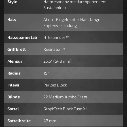
Style
Halbresonanz mit durchgehendem
Sustainblock
Hals
Ahorn, Eingeleimter Hals, lange
Zapfenverbindung
Halsspannstab
H-Expander™
Griffbrett
Resinator™
Mensur
25.5" (648 mm)
Radius
15"
Inlays
Perloid Block
Bünde
22 Medium Jumbo Frets
Sattel
GraphTech Black Tusq XL
Sattelbreite
43 mm