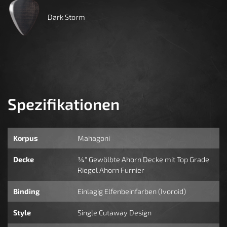
Dark Storm
Spezifikationen
Korpus
Mahagoni
Decke
¾" Gewölbte Ahorn Decke mit Top Grade
Riegel Ahorn Furnier
Binding
Einlagig Elfenbeinfarben (Ivoroid)
Style
Single Cutaway Design