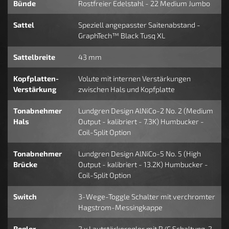
Bünde
Rostfreier Edelstahl - 22 Medium Jumbo
Sattel
Speziell angepasster Saitenabstand -
GraphTech™ Black Tusq XL
Sattelbreite
43 mm
Kopfplatten-
Volute mit internen Verstärkungen
Verstärkung
zwischen Hals und Kopfplatte
Tonabnehmer
Lundgren Design AlNiCo-2 No. 2 (Medium
Hals
Output - kalibriert - 7.3K) Humbucker -
Coil-Split Option
Tonabnehmer
Lundgren Design AlNiCo-5 No. 5 (High
Brücke
Output - kalibriert - 13.2K) Humbucker -
Coil-Split Option
Switch
3-Wege-Toggle Schalter mit verchromter
Hagstrom-Messingkappe
Regler
2 x Lautstärkeregler mit R/C Schaltung, 2