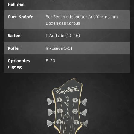
Rahmen
Gurt-Knöpfe
3er Set, mit doppelter Ausführung am
Boden des Korpus
Saiten
D’Addario (10-46)
Koffer
Inklusive C-51
Optionales
E-20
Gigbag