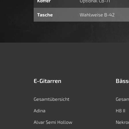
Koffer
Optional CB-71
Tasche
Wahlweise B-42
E-Gitarren
Bäss
Gesamtübersicht
Gesam
Adina
H8 II
Alvar Semi Hollow
Nekro