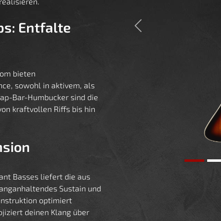
ealisieren.
s: Entfalte
Previous
rom bieten
e, sowohl in aktivem, als
oap-Bar-Humbucker sind die
on kraftvollen Riffs bis hin
nsion
t Basses liefert die aus
langanhaltendes Sustain und
onstruktion optimiert
jiziert deinen Klang über