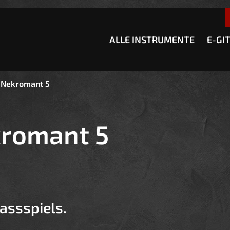
esser passende Version dieser Seite
Diese Meldung nicht meh
ALLE INSTRUMENTE
E-GI
 Nekromant 5
romant 5
assspiels.