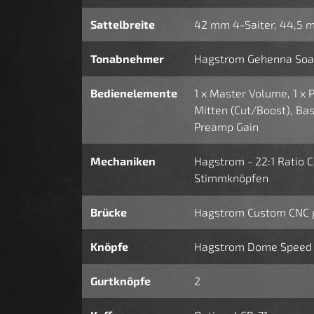
Sattelbreite
42 mm 4-Saiter, 44,5 
Tonabnehmer
Hagstrom Gehenna Soap-
Bedienelemente
1 x Master Volume, 1 x 
Mitten (Cut/Boost), Bas
Preamp Gain
Mechaniken
Hagstrom - 22:1 Ratio 
Stimmknöpfen
Brücke
Hagstrom Custom CNC ge
Knöpfe
Hagstrom Dome Speed K
Gurtknöpfe
2