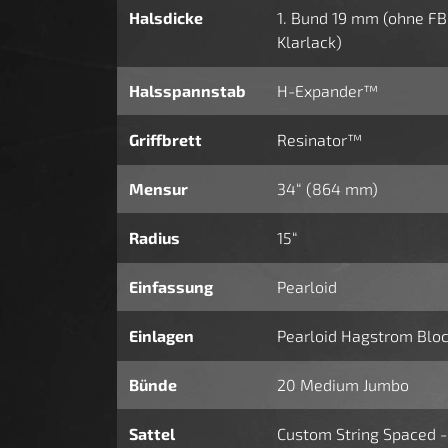
Halsdicke
1. Bund 19 mm (ohne FB
Klarlack)
Halsspannstab
H-Expander™
Griffbrett
Resinator™
Mensur
34“ (864 mm)
Radius
15“
Einfassung
Pearloid
Einlagen
Pearloid Hagstrom Bloc
Bünde
20 Medium Jumbo
Sattel
Custom String Spaced -