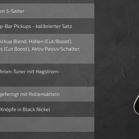
mm 5-Saiter
Bar Pickups - kalibrierter Satz
Pickup Blend, Höhen (Cut/Boost),
s (Cut Boost), Aktiv/Passiv Schalter,
Chrom-Tuner mit Hagstrom-
fertigt mit Rollensätteln
nöpfe in Black Nickel