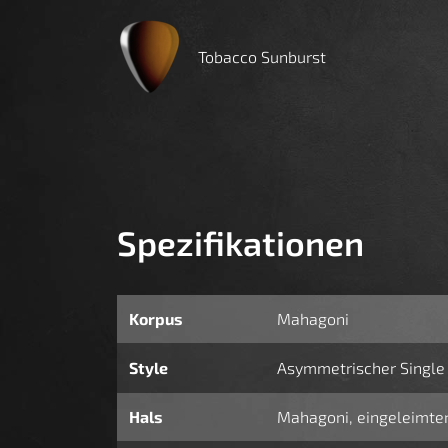
Tobacco Sunburst
Spezifikationen
Korpus
Mahagoni
Style
Asymmetrischer Single
Hals
Mahagoni, eingeleimte