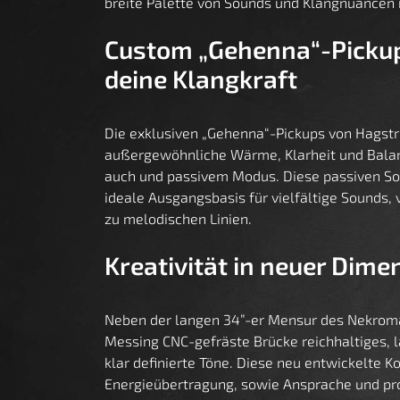
breite Palette von Sounds und Klangnuancen r
Custom „Gehenna“-Pickup
deine Klangkraft
Die exklusiven „Gehenna“-Pickups von Hagst
außergewöhnliche Wärme, Klarheit und Balanc
auch und passivem Modus. Diese passiven S
ideale Ausgangsbasis für vielfältige Sounds, v
zu melodischen Linien.
Kreativität in neuer Dime
Neben der langen 34”-er Mensur des Nekroman
Messing CNC-gefräste Brücke reichhaltiges, 
klar definierte Töne. Diese neu entwickelte K
Energieübertragung, sowie Ansprache und pro