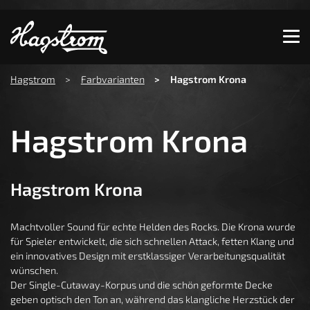
Zeige besser passende Version dieser Seite
Diese Meldung nicht mehr anzeigen
You are here:
Hagstrom
Farbvarianten
Hagstrom Krona
Hagstrom Krona
Hagstrom Krona
Machtvoller Sound für echte Helden des Rocks. Die Krona wurde
für Spieler entwickelt, die sich schnellen Attack, fetten Klang und
ein innovatives Design mit erstklassiger Verarbeitungsqualität
wünschen.
Der Single-Cutaway-Korpus und die schön geformte Decke
geben optisch den Ton an, während das klangliche Herzstück der