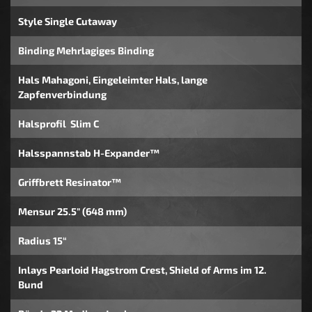
Style Single Cutaway
Binding Mehrlagiges Binding
Hals Mahagoni, Eingeleimter Hals, lange
Zapfenverbindung
Halsprofil Slim C
Halsspannstab H-Expander™
Griffbrett Resinator™
Mensur 25.5" (648 mm)
Radius 15“
Inlays Pearloid Hagstrom Crest, Shield of Arms im 12.
Bund