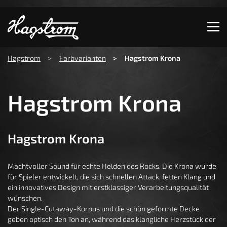
Zeige besser passende Version dieser Seite
Diese Meldung nicht mehr anzeigen
You are here:
Hagstrom
Farbvarianten
Hagstrom Krona
Hagstrom Krona
Hagstrom Krona
Machtvoller Sound für echte Helden des Rocks. Die Krona wurde
für Spieler entwickelt, die sich schnellen Attack, fetten Klang und
ein innovatives Design mit erstklassiger Verarbeitungsqualität
wünschen.
Der Single-Cutaway-Korpus und die schön geformte Decke
geben optisch den Ton an, während das klangliche Herzstück der