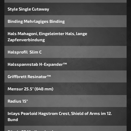
Style Single Cutaway
Binding Mehrlagiges Binding
Hals Mahagoni, Eingeleimter Hals, lange
Zapfenverbindung
Halsprofil Slim C
Halsspannstab H-Expander™
Griffbrett Resinator™
Mensur 25.5" (648 mm)
Radius 15“
Inlays Pearloid Hagstrom Crest, Shield of Arms im 12.
Bund