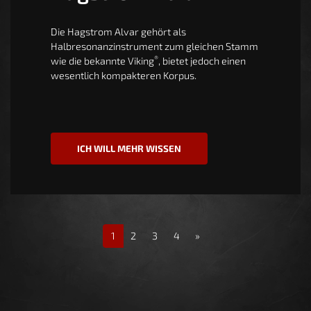
Die Hagstrom Alvar gehört als
Halbresonanzinstrument zum gleichen Stamm
®
wie die bekannte Viking
, bietet jedoch einen
wesentlich kompakteren Korpus.
ICH WILL MEHR WISSEN
1
2
3
4
»