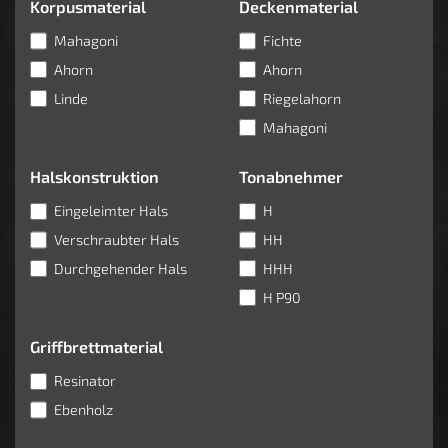
Korpusmaterial
Deckenmaterial
Mahagoni
Fichte
Ahorn
Ahorn
Linde
Riegelahorn
Mahagoni
Halskonstruktion
Tonabnehmer
Eingeleimter Hals
H
Verschraubter Hals
HH
Durchgehender Hals
HHH
H P90
Griffbrettmaterial
Resinator
Ebenholz